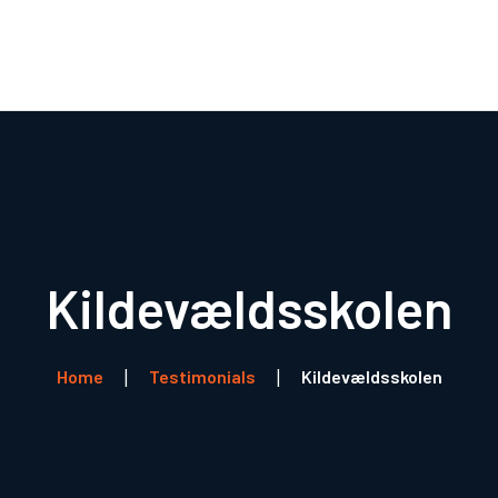
Boli
R
Kildevældsskolen
Home
Testimonials
Kildevældsskolen